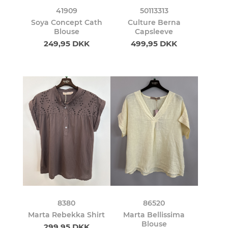
41909
50113313
Soya Concept Cath
Culture Berna
Blouse
Capsleeve
249,95 DKK
499,95 DKK
8380
86520
Marta Rebekka Shirt
Marta Bellissima
Blouse
299,95 DKK