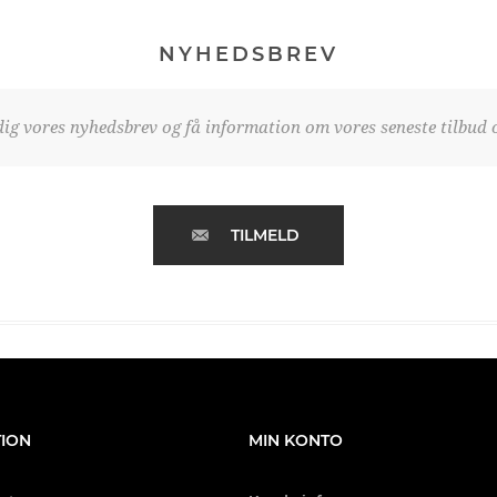
NYHEDSBREV
dig vores nyhedsbrev og få information om vores seneste tilbud o
TILMELD
ION
MIN KONTO