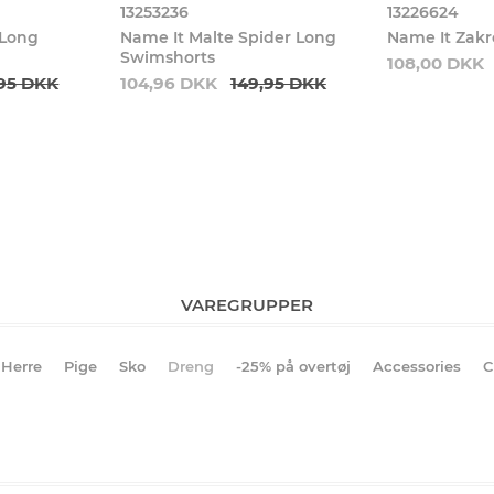
13253236
13226624
 Long
Name It Malte Spider Long
Name It Zakr
Swimshorts
108,00 DKK
,95 DKK
104,96 DKK
149,95 DKK
VAREGRUPPER
Herre
Pige
Sko
Dreng
-25% på overtøj
Accessories
C