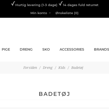
Hurtig levering (1-3 dage)
14 dages fuld returret
Min konto
Ønskeliste
(0)
PIGE
DRENG
SKO
ACCESSORIES
BRAND
Forsiden
/
Dreng
/
Kids
/
Badetøj
BADETØJ