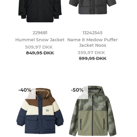
229681
13242545
Hummel Snow Jacket
Name It Medow Puffer
Jacket Noos
509,97 DKK
359,97 DKK
849,95 DKK
599,95 DKK
-40%
-50%