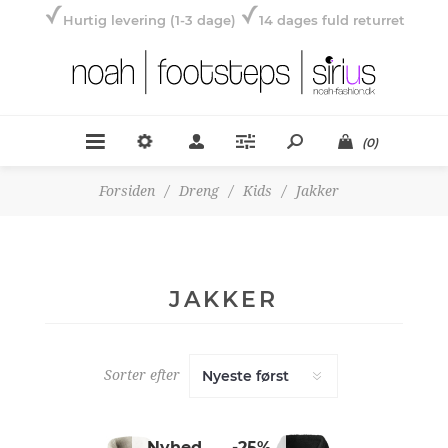
Hurtig levering (1-3 dage)
14 dages fuld returret
(0)
Forsiden
/
Dreng
/
Kids
/
Jakker
JAKKER
Sorter efter
Nyhed
-25%