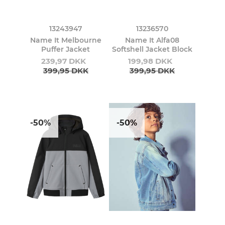
13243947
13236570
Name It Melbourne
Name It Alfa08
Puffer Jacket
Softshell Jacket Block
239,97 DKK
199,98 DKK
399,95 DKK
399,95 DKK
-50%
-50%