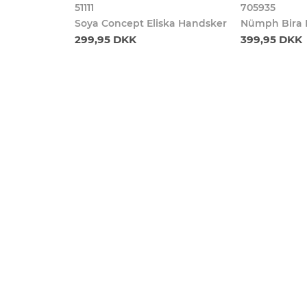
51111
705935
Soya Concept Eliska Handsker
Nümph Bira 
299,95 DKK
399,95 DKK