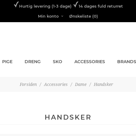
Hurtig levering (1-3 dage)
14 dages fuld returret
Min konto
Ønskeliste
(0)
PIGE
DRENG
SKO
ACCESSORIES
BRAND
Forsiden
/
Accessories
/
Dame
/
Handsker
HANDSKER