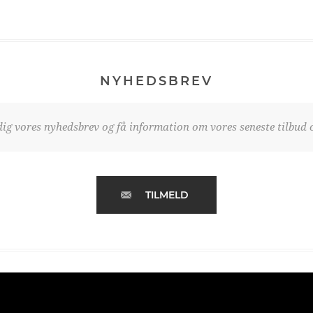
NYHEDSBREV
dig vores nyhedsbrev og få information om vores seneste tilbud o
TILMELD