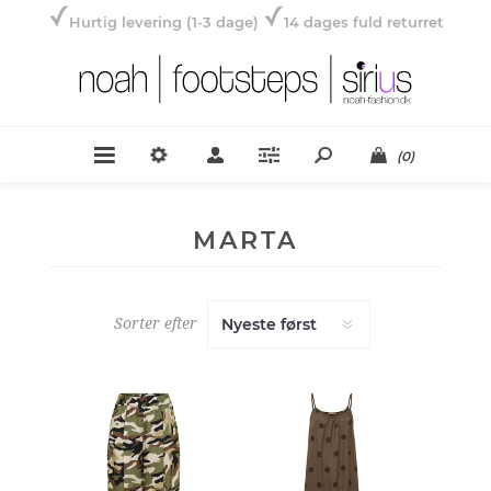
Hurtig levering (1-3 dage)
14 dages fuld returret
(0)
MARTA
Sorter efter