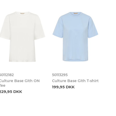
-5
50112182
50113295
501116
Culture Base Gith ON
Culture Base Gith T-shirt
Cultu
Tee
Tank
199,95 DKK
229,95 DKK
89,9