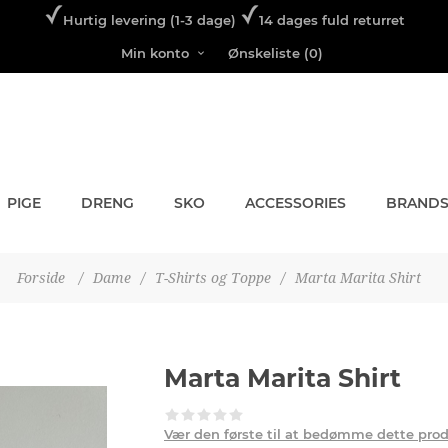
Hurtig levering (1-3 dage)
14 dages fuld returret
Min konto
Ønskeliste
(0)
PIGE
DRENG
SKO
ACCESSORIES
BRAND
Forside
/
Dame
/
T-Shirts og Toppe
/
Marta Marita Shirt
Marta Marita Shirt
Vær den første til at bedømme dette pro