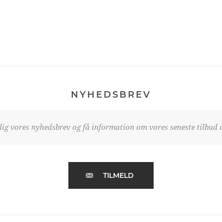
NYHEDSBREV
dig vores nyhedsbrev og få information om vores seneste tilbud o
TILMELD