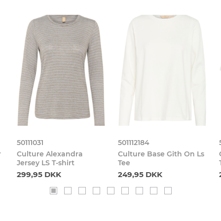
50111031
501112184
r
Culture Alexandra
Culture Base Gith On Ls
Jersey LS T-shirt
Tee
299,95 DKK
249,95 DKK