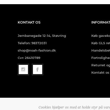
KONTAKT OS
INFORMAT
Jernbanegade 12-14, Støvring
Køb gaveko
Telefon: 98372031
Køb GLS re
shop@noah-fashion.dk
Handelsbet
Cvr: 26410789
Fortroligh
Returret o
Kontakt os
Cookies hjælper os med at holde styr på vare
Copyright © 2026 noah-f