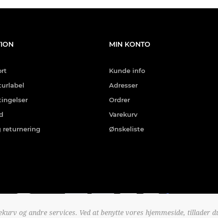
ION
MIN KONTO
rt
Kunde info
turlabel
Adresser
ingelser
Ordrer
ed
Varekurv
g returnering
Ønskeliste
kurv og andre services. Ved at benytte vores hjemmeside, tillader du
ashion.dk. Alle rettigheder forbeholdt.
Powered by
nopCommerc