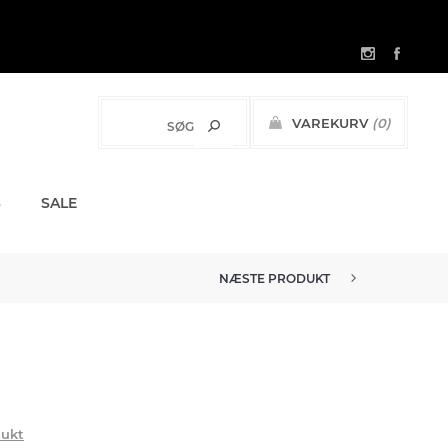
VAREKURV
(0)
0,00 DKK
S
SALE
NÆSTE PRODUKT
dukt