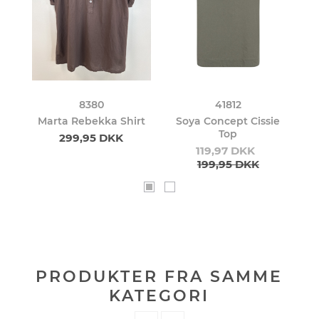
8380
41812
ie
Marta Rebekka Shirt
Soya Concept Cissie
S
Top
299,95 DKK
119,97 DKK
199,95 DKK
PRODUKTER FRA SAMME
KATEGORI