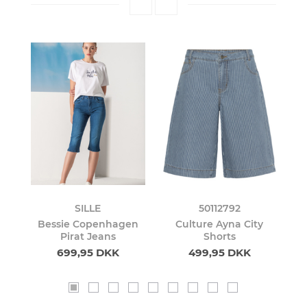
SILLE
50112792
s
Bessie Copenhagen
Culture Ayna City
C
Pirat Jeans
Shorts
699,95 DKK
499,95 DKK