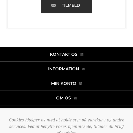
TILMELD
KONTAKT OS
INFORMATION
MIN KONTO
OM OS
Cookies hjælper os med at holde styr på varekurv og andre
Copyright © 2026 noah-fashion.dk. Alle rettigheder forbeholdt.
services. Ved at benytte vores hjemmeside, tillader du brug
Powered by
nopCommerce