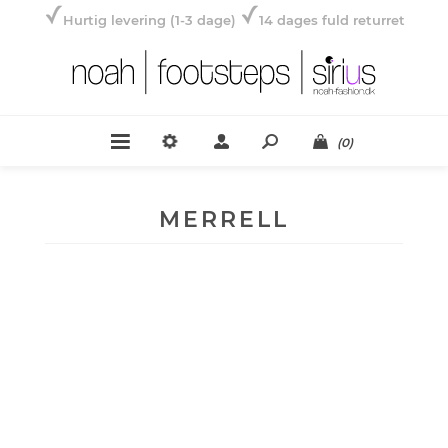
Hurtig levering (1-3 dage)
14 dages fuld returret
(0)
MERRELL