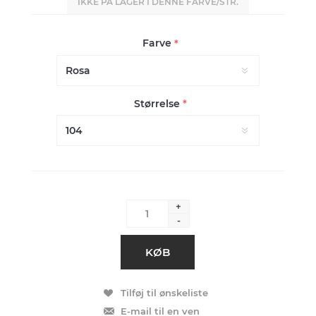
IKKE PÅ LAGER I DENNE FARVE/STR.
Farve
*
Størrelse
*
+
-