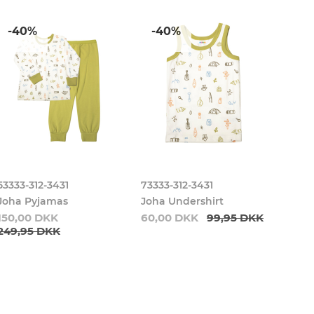
-40%
-40%
53333-312-3431
73333-312-3431
72676
Joha Pyjamas
Joha Undershirt
Joha 
150,00 DKK
60,00 DKK
99,95 DKK
99,9
249,95 DKK