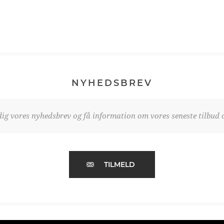
NYHEDSBREV
dig vores nyhedsbrev og få information om vores seneste tilbud o
TILMELD