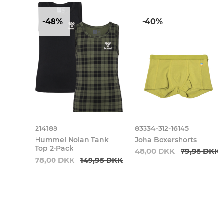
-48%
-40%
214188
83334-312-16145
 Navy
Hummel Nolan Tank
Joha Boxershorts
Top 2-Pack
48,00 DKK
79,95 DK
78,00 DKK
149,95 DKK