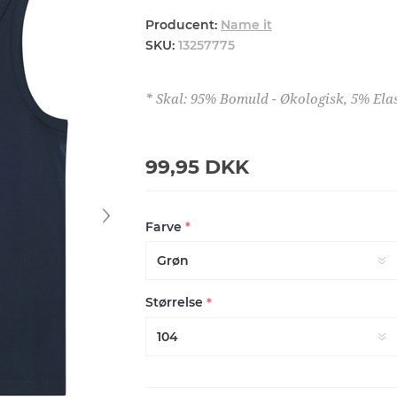
Producent:
Name it
SKU:
13257775
* Skal: 95% Bomuld - Økologisk, 5% Ela
99,95 DKK
Farve
*
Størrelse
*