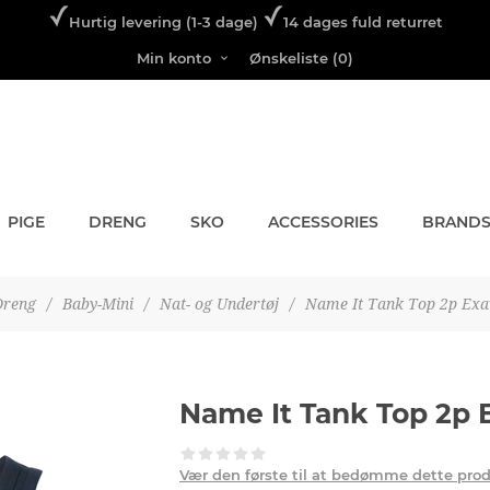
Hurtig levering (1-3 dage)
14 dages fuld returret
Min konto
Ønskeliste
(0)
PIGE
DRENG
SKO
ACCESSORIES
BRAND
Dreng
/
Baby-Mini
/
Nat- og Undertøj
/
Name It Tank Top 2p Exa
Name It Tank Top 2p 
Vær den første til at bedømme dette pro