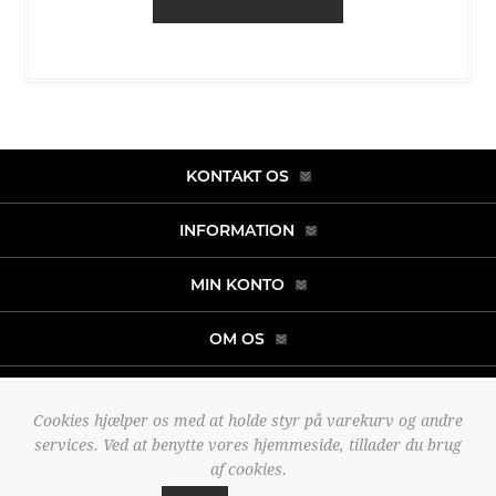
KONTAKT OS
INFORMATION
MIN KONTO
OM OS
Cookies hjælper os med at holde styr på varekurv og andre
Copyright © 2026 noah-fashion.dk. Alle rettigheder forbeholdt.
services. Ved at benytte vores hjemmeside, tillader du brug
Powered by
nopCommerce
af cookies.