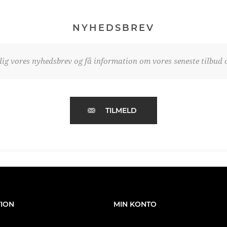
NYHEDSBREV
dig vores nyhedsbrev og få information om vores seneste tilbud o
TILMELD
ION
MIN KONTO