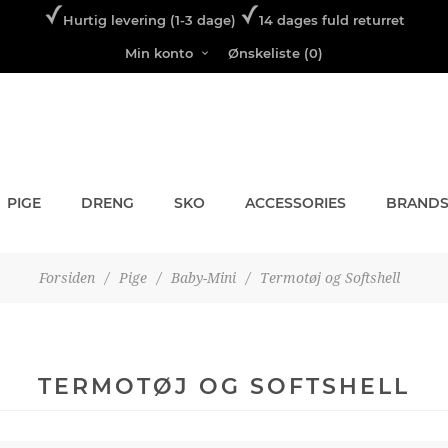
Hurtig levering (1-3 dage)
14 dages fuld returret
Min konto
Ønskeliste
(0)
PIGE
DRENG
SKO
ACCESSORIES
BRAND
Forsiden
/
Pige
/
Baby-Mini
/
Termotøj og Softshell
TERMOTØJ OG SOFTSHELL