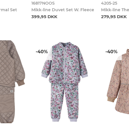
16817NOOS
4205-25
ermal Set
Mikk-line Duvet Set W. Fleece
Mikk-line Th
399,95 DKK
279,95 DKK
-40%
-40%