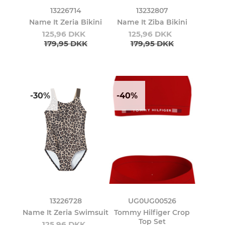
13226714
13232807
Name It Zeria Bikini
Name It Ziba Bikini
125,96 DKK
125,96 DKK
179,95 DKK
179,95 DKK
-30%
-40%
13226728
UG0UG00526
Name It Zeria Swimsuit
Tommy Hilfiger Crop
Top Set
125,96 DKK