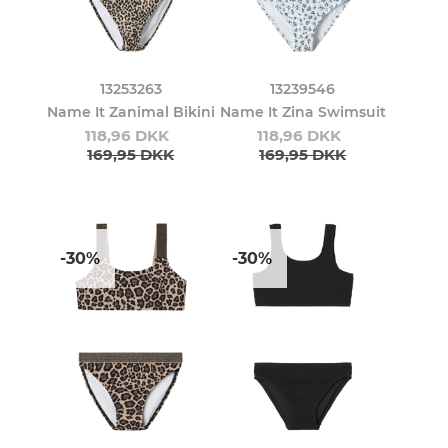
13253263
13239546
Name It Zanimal Bikini
Name It Zina Swimsuit
118,96 DKK
118,96 DKK
169,95 DKK
169,95 DKK
-30%
-30%