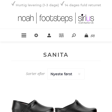
Hurtig levering (1-3 dage)
14 dages fuld returret
(0)
SANITA
Sorter efter