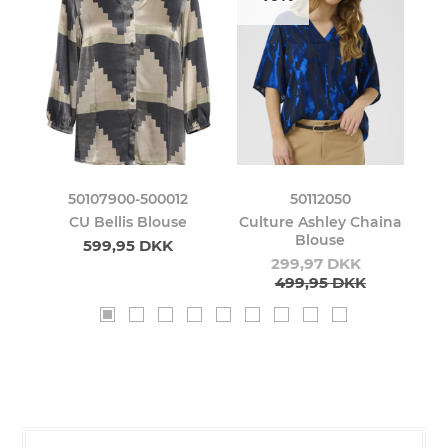
50107900-500012
50112050
use
CU Bellis Blouse
Culture Ashley Chaina
Blouse
599,95 DKK
299,97 DKK
499,95 DKK