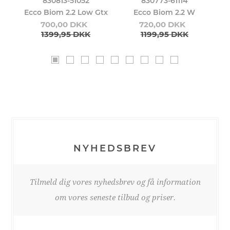
830813-51052
830773-61114
Ecco Biom 2.2 Low Gtx
Ecco Biom 2.2 W
E
700,00 DKK
720,00 DKK
1399,95 DKK
1199,95 DKK
NYHEDSBREV
Tilmeld dig vores nyhedsbrev og få information
om vores seneste tilbud og priser.