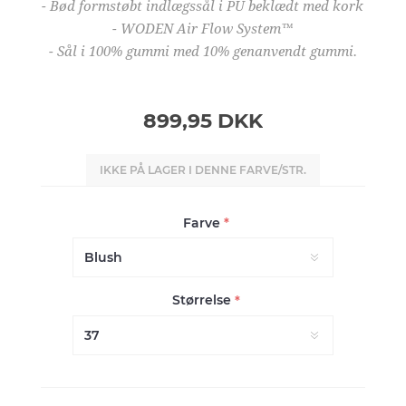
- Bød formstøbt indlægssål i PU beklædt med kork
- WODEN Air Flow System™
- Sål i 100% gummi med 10% genanvendt gummi.
899,95 DKK
IKKE PÅ LAGER I DENNE FARVE/STR.
Farve
*
Størrelse
*