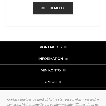
TILMELD
KONTAKT OS
INFORMATION
MIN KONTO
OM OS
Cookies hjælper os med at holde styr på varekurv og andre
Copyright © 2026 noah-fashion.dk. Alle rettigheder forbeholdt.
services. Ved at benytte vores hjemmeside, tillader du brug